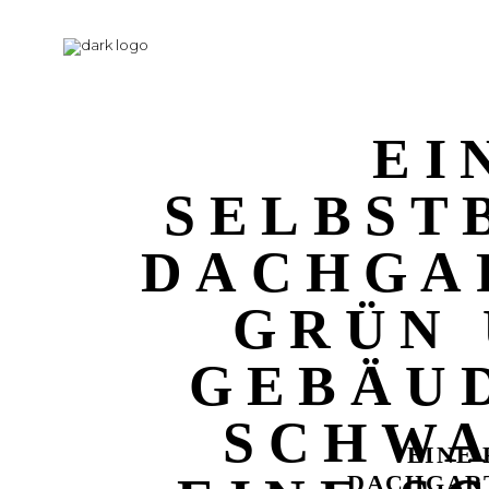
EI
SELBST
DACHGA
GRÜN 
GEBÄUD
SCHWA
EINE
DACHGART