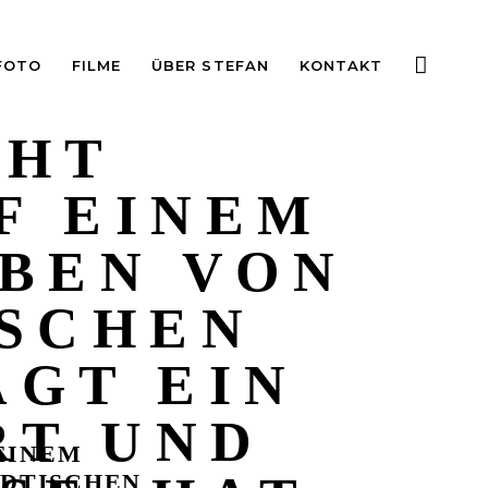
FOTO
FILME
ÜBER STEFAN
KONTAKT
EHT
F EINEM
BEN VON
ISCHEN
ÄGT EIN
RT UND
EINEM
ÄDTISCHEN