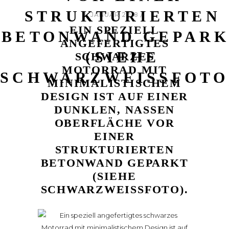
STRUKTURIERTEN
1. JANUAR 2018
EIN SPEZIELL
BETONWAND GEPAR
ANGEFERTIGTES
(SIEHE
SCHWARZES
MOTORRAD MIT
SCHWARZWEISSFOTO)
MINIMALISTISCHEM
DESIGN IST AUF EINER
DUNKLEN, NASSEN
OBERFLÄCHE VOR
EINER
STRUKTURIERTEN
BETONWAND GEPARKT
(SIEHE
SCHWARZWEISSFOTO).