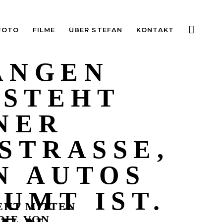
FOTO
FILME
ÜBER STEFAN
KONTAKT
ANGEN
 STEHT
NER
TRASSE, D
AUTOS U
T IST. S
EHT MITTEN
E VON P