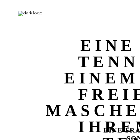
EINE
TENN
EINEM
FREI
MASCHE
IHRE
EINE FR
SO