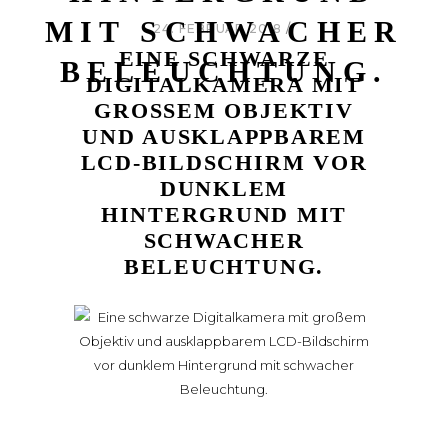
IT SCHWACHER B
24. FEBRUAR 2018
EINE SCHWARZE
ELEUCHTUNG.
DIGITALKAMERA MIT
GROSSEM OBJEKTIV U
ND AUSKLAPPBAREM L
CD-BILDSCHIRM VOR D
UNKLEM H
INTERGRUND MIT S
CHWACHER B
ELEUCHTUNG.