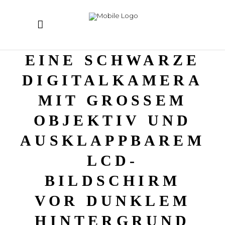
EINE SCHWARZE
DIGITALKAMERA
MIT GROSSEM O
BJEKTIV UND A
USKLAPPBAREM L
CD-B
ILDSCHIRM V
OR DUNKLEM H
INTERGRUND M