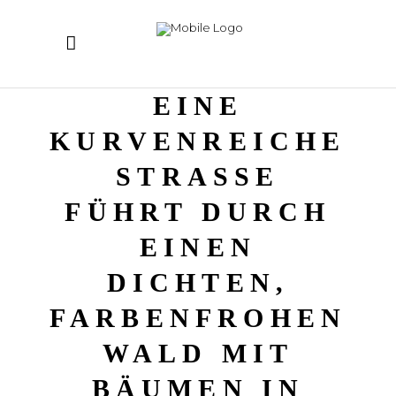
EINE
KURVENREICHE
STRASSE F
ÜHRT DURCH E
INEN D
ICHTEN, F
ARBENFROHEN W
ALD MIT B
ÄUMEN IN G