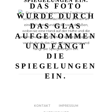
PIEGELUNGEN EIN.
AS FOTO W
URDE DURCH D
AS GLAS A
UFGENOMMEN U
ND FÄNGT D
IE S
PIEGELUNGEN E
IN.
KONTAKT
IMPRESSUM