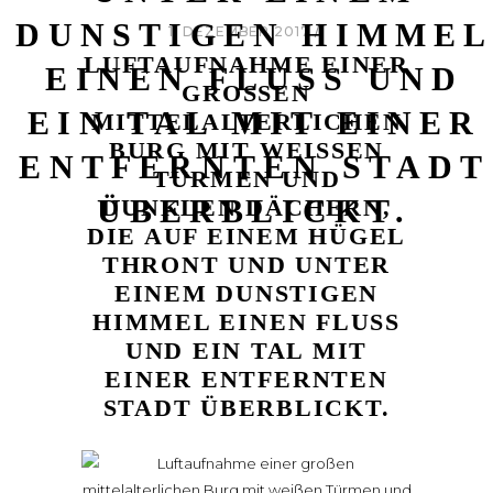
NSTIGEN HIMMEL E
1. DEZEMBER 2017
LUFTAUFNAHME EINER
NEN FLUSS UND EI
GROSSEN M
N TAL MIT EINER EN
ITTELALTERLICHEN B
URG MIT WEISSEN TÜ
TFERNTEN STADT ÜB
RMEN UND DU
ERBLICKT.
NKLEN DÄCHERN, DI
E AUF EINEM HÜGEL TH
RONT UND UNTER EI
NEM DUNSTIGEN HI
MMEL EINEN FLUSS UN
D EIN TAL MIT EI
NER ENTFERNTEN ST
ADT ÜBERBLICKT.