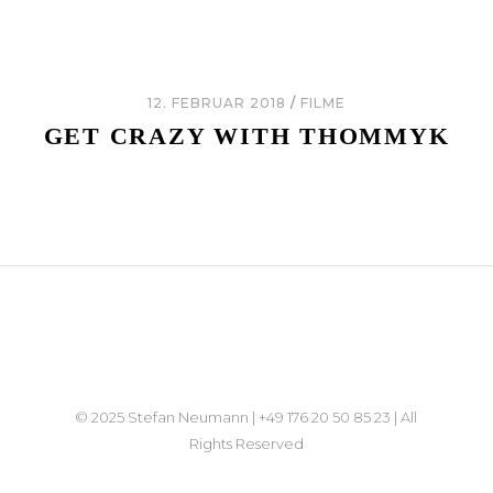
12. FEBRUAR 2018
FILME
GET CRAZY WITH THOMMYK
© 2025 Stefan Neumann | +49 176 20 50 85 23 | All
Rights Reserved